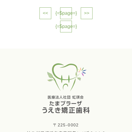
<<
{=$page=}
>>
{=$page=}
〒225-0002