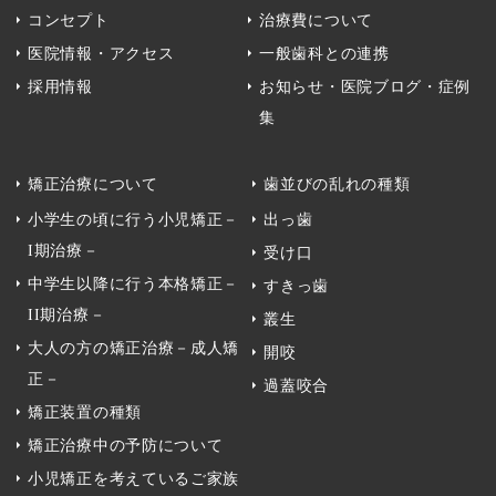
コンセプト
治療費について
医院情報・アクセス
一般歯科との連携
採用情報
お知らせ・医院ブログ・症例
集
矯正治療について
歯並びの乱れの種類
小学生の頃に行う小児矯正－
出っ歯
I期治療－
受け口
中学生以降に行う本格矯正－
すきっ歯
II期治療－
叢生
大人の方の矯正治療－成人矯
開咬
正－
過蓋咬合
矯正装置の種類
矯正治療中の予防について
小児矯正を考えているご家族