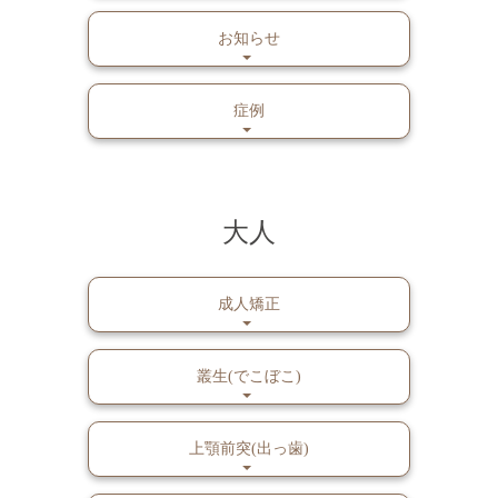
お知らせ
症例
大人
成人矯正
叢生(でこぼこ)
上顎前突(出っ歯)