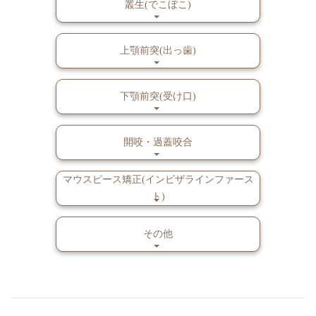
叢生(でこぼこ)
上顎前突(出っ歯)
下顎前突(受け口)
開咬・過蓋咬合
マウスピース矯正(インビザラインファース
ト)
その他