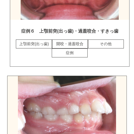
症例６ 上顎前突(出っ歯)・過蓋咬合・すきっ歯
上顎前突(出っ歯)
開咬・過蓋咬合
その他
症例