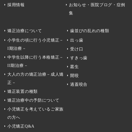
採用情報
お知らせ・医院ブログ・症例
集
矯正治療について
歯並びの乱れの種類
小学生の頃に行う小児矯正－
出っ歯
I期治療－
受け口
中学生以降に行う本格矯正－
すきっ歯
II期治療－
叢生
大人の方の矯正治療－成人矯
開咬
正－
過蓋咬合
矯正装置の種類
矯正治療中の予防について
小児矯正を考えているご家族
の方へ
小児矯正Q&A