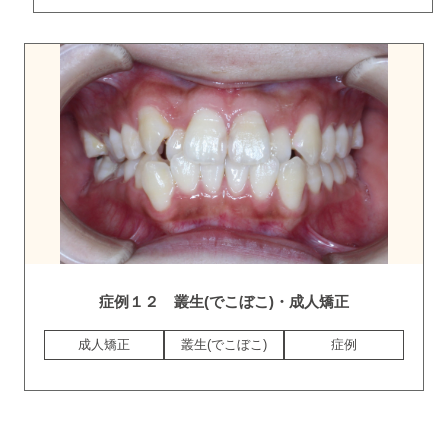
症例１２ 叢生(でこぼこ)・成人矯正
成人矯正
叢生(でこぼこ)
症例