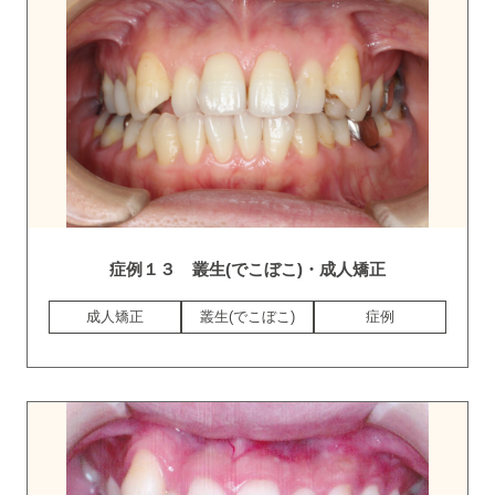
症例１３ 叢生(でこぼこ)・成人矯正
成人矯正
叢生(でこぼこ)
症例