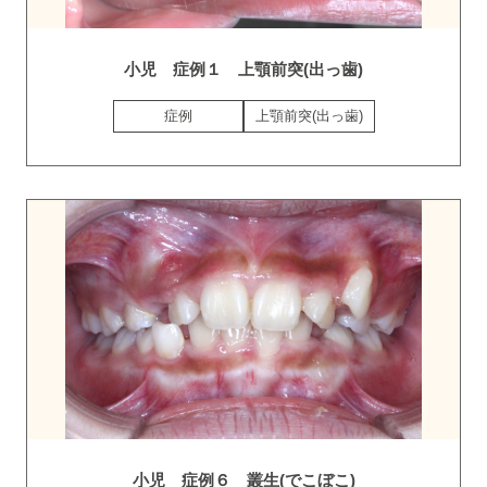
小児 症例１ 上顎前突(出っ歯)
症例
上顎前突(出っ歯)
小児 症例６ 叢生(でこぼこ)