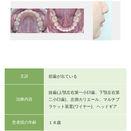
主訴
前歯が出ている
抜歯(上顎左右第一小臼歯、下顎左右第
治療内容
二小臼歯)、左側カリエール、マルチブ
ラケット装置(ワイヤー)、ヘッドギア
患者様の年齢
１８歳