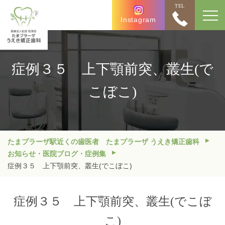
TEL
Instagram
症例３５ 上下顎前突、叢生(で
こぼこ)
たまプラーザ駅近くの歯医者 たまプラーザ うえき矯正歯科
お知らせ・医院ブログ・症例集
症例３５ 上下顎前突、叢生(でこぼこ)
症例３５ 上下顎前突、叢生(でこぼ
こ)