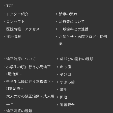
TOP
ドクター紹介
治療の流れ
コンセプト
治療費について
医院情報・アクセス
一般歯科との連携
採用情報
お知らせ・医院ブログ・症例
集
矯正治療について
歯並びの乱れの種類
小学生の頃に行う小児矯正－
出っ歯
I期治療－
受け口
中学生以降に行う本格矯正－
すきっ歯
II期治療－
叢生
大人の方の矯正治療－成人矯
開咬
正－
過蓋咬合
矯正装置の種類