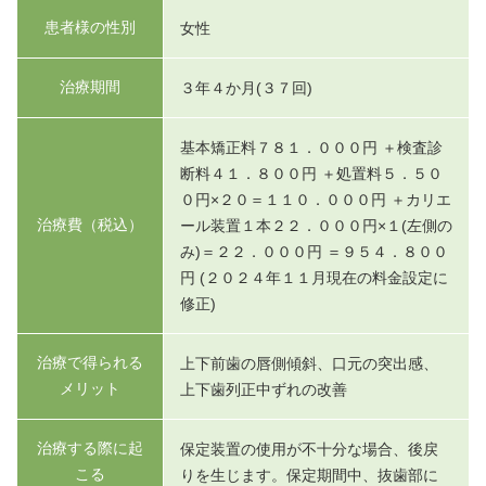
患者様の性別
女性
治療期間
３年４か月(３７回)
基本矯正料７８１．０００円 ＋検査診
断料４１．８００円 ＋処置料５．５０
０円×２０＝１１０．０００円 ＋カリエ
治療費（税込）
ール装置１本２２．０００円×１(左側の
み)＝２２．０００円 ＝９５４．８００
円 (２０２４年１１月現在の料金設定に
修正)
治療で得られる
上下前歯の唇側傾斜、口元の突出感、
メリット
上下歯列正中ずれの改善
治療する際に起
保定装置の使用が不十分な場合、後戻
こる
りを生じます。保定期間中、抜歯部に