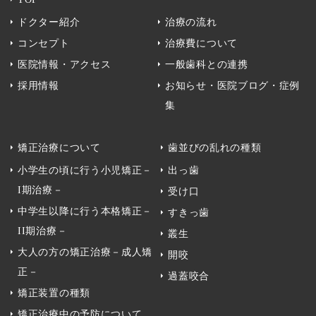
ドクター紹介
治療の流れ
コンセプト
治療費について
医院情報・アクセス
一般歯科との連携
採用情報
お知らせ・医院ブログ・症例
集
矯正治療について
歯並びの乱れの種類
小学生の頃に行う小児矯正－
出っ歯
I期治療－
受け口
中学生以降に行う本格矯正－
すきっ歯
II期治療－
叢生
大人の方の矯正治療－成人矯
開咬
正－
過蓋咬合
矯正装置の種類
矯正治療中の予防について