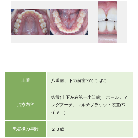
主訴
八重歯、下の前歯のでこぼこ
抜歯(上下左右第一小臼歯)、ホールディ
治療内容
ングアーチ、マルチブラケット装置(ワ
イヤー)
患者様の年齢
２３歳