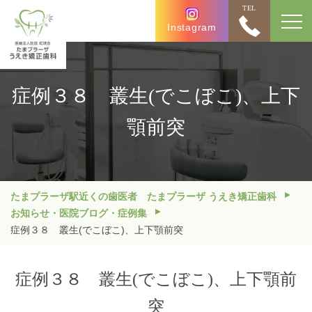
TEL
Instagram
症例３８ 叢生(でこぼこ)、上下
顎前突
たまプラーザ駅近くの歯医者 たまプラーザ うえき矯正歯科
お知らせ・医院ブログ・症例集
症例３８ 叢生(でこぼこ)、上下顎前突
症例３８ 叢生(でこぼこ)、上下顎前
突