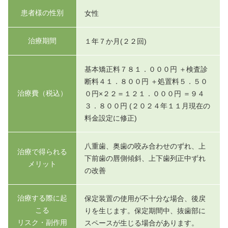
患者様の性別
女性
治療期間
１年７か月(２２回)
基本矯正料７８１．０００円 ＋検査診
断料４１．８００円 ＋処置料５．５０
治療費（税込）
０円×２２＝１２１．０００円 ＝９４
３．８００円 (２０２４年１１月現在の
料金設定に修正)
八重歯、奥歯の咬み合わせのずれ、上
治療で得られる
下前歯の唇側傾斜、上下歯列正中ずれ
メリット
の改善
治療する際に起
保定装置の使用が不十分な場合、後戻
こる
りを生じます。保定期間中、抜歯部に
リスク・副作用
スペースが生じる場合があります。